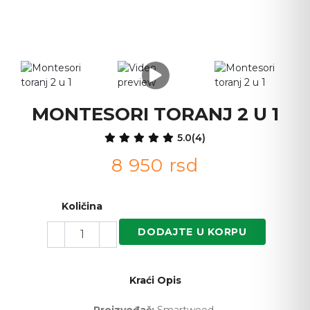
MONTESORI TORANJ 2 U 1
5.0
(4)
8 950
rsd
Količina
DODAJTE U KORPU
Kraći Opis