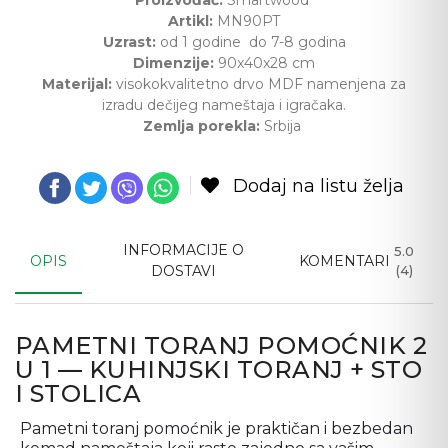
Proizvođač:
Smartwood
Artikl:
MN90PT
Uzrast:
od 1 godine do 7-8 godina
Dimenzije:
90x40x28 cm
Materijal:
visokokvalitetno drvo MDF namenjena za
izradu dečijeg nameštaja i igračaka.
Zemlja porekla:
Srbija
Dodaj na listu želja
INFORMACIJE O
5.0
OPIS
KOMENTARI
DOSTAVI
(4)
PAMETNI TORANJ POMOĆNIK 2
U 1 — KUHINJSKI TORANJ + STO
I STOLICA
Pametni toranj pomoćnik je praktičan i bezbedan