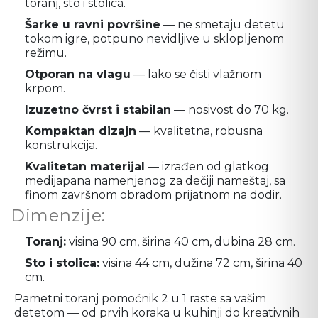
toranj, sto i stolica.
Šarke u ravni površine
— ne smetaju detetu
tokom igre, potpuno nevidljive u sklopljenom
režimu.
Otporan na vlagu
— lako se čisti vlažnom
krpom.
Izuzetno čvrst i stabilan
— nosivost do 70 kg.
Kompaktan dizajn
— kvalitetna, robusna
konstrukcija.
Kvalitetan materijal
— izrađen od glatkog
medijapana namenjenog za dečiji nameštaj, sa
finom završnom obradom prijatnom na dodir.
Dimenzije:
Toranj:
visina 90 cm, širina 40 cm, dubina 28 cm.
Sto i stolica:
visina 44 cm, dužina 72 cm, širina 40
cm.
Pametni toranj pomoćnik 2 u 1 raste sa vašim
detetom — od prvih koraka u kuhinji do kreativnih