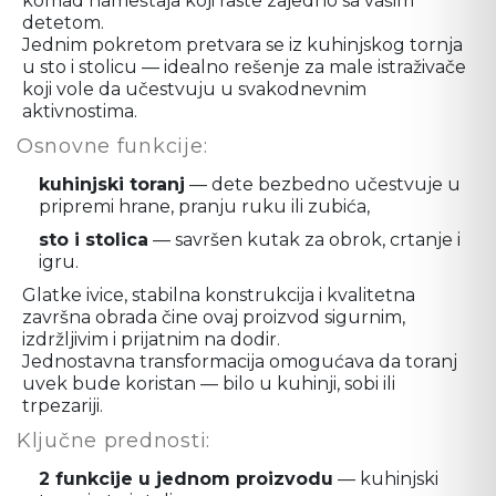
komad nameštaja koji raste zajedno sa vašim
detetom.
Jednim pokretom pretvara se iz kuhinjskog tornja
u sto i stolicu — idealno rešenje za male istraživače
koji vole da učestvuju u svakodnevnim
aktivnostima.
Osnovne funkcije:
kuhinjski toranj
— dete bezbedno učestvuje u
pripremi hrane, pranju ruku ili zubića,
sto i stolica
— savršen kutak za obrok, crtanje i
igru.
Glatke ivice, stabilna konstrukcija i kvalitetna
završna obrada čine ovaj proizvod sigurnim,
izdržljivim i prijatnim na dodir.
Jednostavna transformacija omogućava da toranj
uvek bude koristan — bilo u kuhinji, sobi ili
trpezariji.
Ključne prednosti:
2 funkcije u jednom proizvodu
— kuhinjski