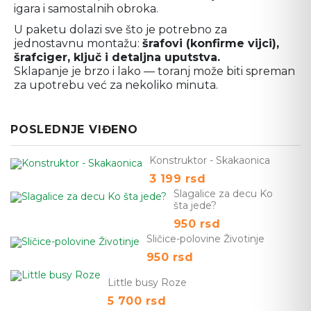
igara i samostalnih obroka.
U paketu dolazi sve što je potrebno za
jednostavnu montažu:
šrafovi (konfirme vijci),
šrafciger, ključ i detaljna uputstva.
Sklapanje je brzo i lako — toranj može biti spreman
za upotrebu već za nekoliko minuta.
POSLEDNJE VIĐENO
Konstruktor - Skakaonica
3 199
rsd
Slagalice za decu Ko
šta jede?
950
rsd
Sličice-polovine Životinje
950
rsd
Little busy Roze
5 700
rsd