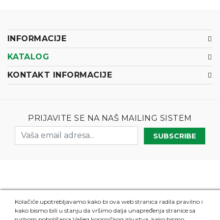
INFORMACIJE
KATALOG
KONTAKT INFORMACIJE
PRIJAVITE SE NA NAŠ MAILING SISTEM
SUBSCRIBE
2026 - Smartwood - izrada igracaka
Kolačiće upotrebljavamo kako bi ova web stranica radila pravilno i
kako bismo bili u stanju da vršimo dalja unapređenja stranice sa
svrhom poboljšanja Vašeg korisničkog iskustva, kako bismo