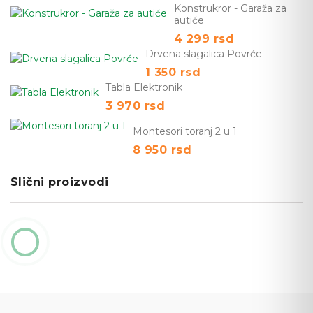
Konstrukror - Garaža za
autiće
4 299
rsd
Drvena slagalica Povrće
1 350
rsd
Tabla Elektronik
3 970
rsd
Montesori toranj 2 u 1
8 950
rsd
Slični proizvodi