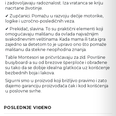
i zadovoljavaju radoznalost. Iza vratanca se kriju 
nacrtane životinje.
✔ Zupčanici. Pomažu u razvoju dečije motorike, 
logike i uzročno-posledičnih veza.
✔ 
Prekidač, slavina. To su praktični elementi koji 
omogućavaju mališanu da ovlada najvažnijim 
svakodnevnim veštinama. Kada mama ili tata igra 
zajedno sa detetom to je upravo ono što pomaže 
mališanu da 
stekne neophodna znanja.
Table Montesori se pričvršćavaju za zid. 
Površine 
busyboard-a su od brezove šperploče i obrađene 
su tako da se dobije idealna glatkoća uz korišćenje 
bezbednih boja i lakova.
Sigurni smo u proizvod koji brižljivo pravimo i zato 
dajemo garanciju proizvođača čak i kod korišćenja 
u poslovne svrhe.
POSLEDNJE VIĐENO