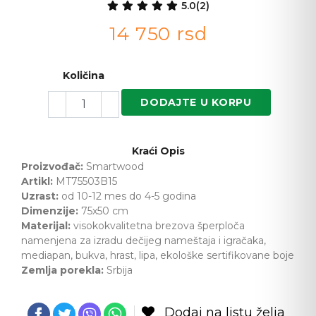
5.0
(2)
14 750
rsd
Količina
DODAJTE U KORPU
Kraći Opis
Proizvođač: 
Smartwood
Artikl: 
MT75503B15
Uzrast: 
od 10-12 mes do 4-5 godina
Dimenzije: 
75x50 cm
Materijal: 
visokokvalitetna brezova šperploča 
namenjena za izradu dečijeg nameštaja i igračaka
, 
mediapan, bukva, hrast, lipa, ekološke sertifikovane boje
Zemlja porekla: 
Srbija
Dodaj na listu želja