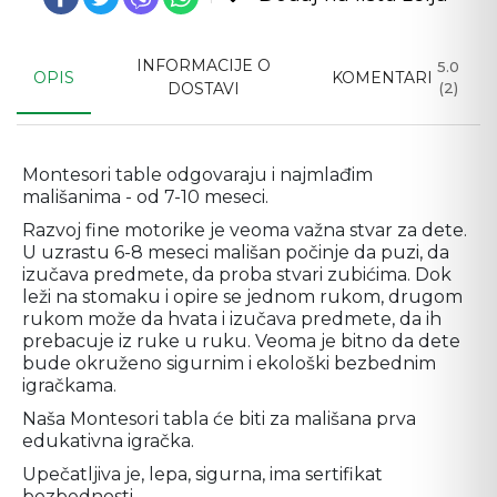
INFORMACIJE O
5.0
OPIS
KOMENTARI
DOSTAVI
(2)
Montesori table odgovaraju i najmlađim 
mališanima - od 7-10 meseci.
Razvoj fine motorike je veoma važna stvar za dete. 
U uzrastu 6-8 meseci mališan počinje da puzi, da 
izučava predmete, da proba stvari zubićima. Dok 
leži na stomaku i opire se jednom rukom, drugom 
rukom može da hvata i izučava predmete, da ih 
prebacuje iz ruke u ruku. Veoma je bitno da dete 
bude okruženo sigurnim i ekološki bezbednim 
igračkama.
Naša Montesori tabla će biti za mališana prva 
edukativna igračka.
Upečatljiva je, lepa, sigurna, ima sertifikat 
bezbednosti.