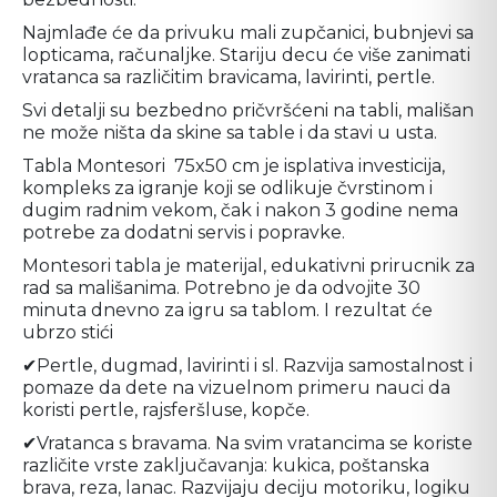
Najmlađe će da privuku mali zupčanici, bubnjevi sa 
lopticama, računaljke. Stariju decu će više zanimati 
vratanca sa različitim bravicama, lavirinti, pertle.
Svi detalji su bezbedno pričvršćeni na tabli, mališan 
ne može ništa da skine sa table i da stavi u usta.
Tabla Montesori  75x50 cm je isplativa investicija, 
kompleks za igranje koji se odlikuje čvrstinom i 
dugim radnim vekom, čak i nakon 3 godine nema 
potrebe za dodatni servis i popravke. 
Montesori tabla je materijal, edukativni prirucnik za 
rad sa mališanima. Potrebno je da odvojite 30 
minuta dnevno za igru sa tablom. I rezultat će 
ubrzo stići
✔Pertle, dugmad, lavirinti i sl. Razvija samostalnost i 
pomaze da dete na vizuelnom primeru nauci da 
koristi pertle, rajsferšluse, kopče.
✔Vratanca s bravama. Na svim vratancima se koriste 
različite vrste zaključavanja: kukica, poštanska 
brava, reza, lanac. Razvijaju deciju motoriku, logiku 